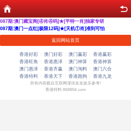
087期:澳门藏宝阁[④肖④码]★[平特一肖]独家专研
087期:澳门一点红[极限12码]★[天机①肖]准到可怕
返回网站首页
香港好彩
澳门好彩
澳门赢彩
香港赢彩
香港旺角
香港惠泽
澳门神算
香港神算
澳门惠泽
香港齐赢
澳门淘料
澳门六合
香港特料
香港天下
香港跑狗
香港九龙
所有内容载自互联网谨供友友娱乐参考!
香港特料:868856.com