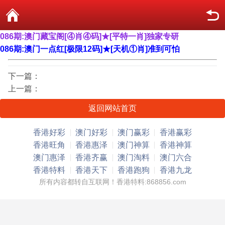
086期:澳门藏宝阁[④肖④码]★[平特一肖]独家专研
086期:澳门一点红[极限12码]★[天机①肖]准到可怕
下一篇：
上一篇：
返回网站首页
香港好彩
澳门好彩
澳门赢彩
香港赢彩
香港旺角
香港惠泽
澳门神算
香港神算
澳门惠泽
香港齐赢
澳门淘料
澳门六合
香港特料
香港天下
香港跑狗
香港九龙
所有内容都转自互联网！香港特料:868856.com