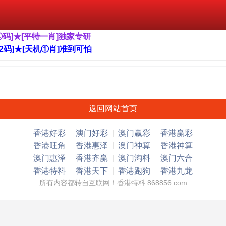
④码]★[平特一肖]独家专研
12码]★[天机①肖]准到可怕
返回网站首页
香港好彩
澳门好彩
澳门赢彩
香港赢彩
香港旺角
香港惠泽
澳门神算
香港神算
澳门惠泽
香港齐赢
澳门淘料
澳门六合
香港特料
香港天下
香港跑狗
香港九龙
所有内容都转自互联网！香港特料:868856.com