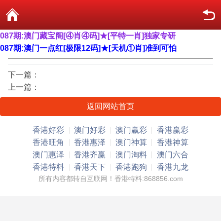
087期:澳门藏宝阁[④肖④码]★[平特一肖]独家专研
087期:澳门一点红[极限12码]★[天机①肖]准到可怕
下一篇：
上一篇：
返回网站首页
香港好彩
澳门好彩
澳门赢彩
香港赢彩
香港旺角
香港惠泽
澳门神算
香港神算
澳门惠泽
香港齐赢
澳门淘料
澳门六合
香港特料
香港天下
香港跑狗
香港九龙
所有内容都转自互联网！香港特料:868856.com