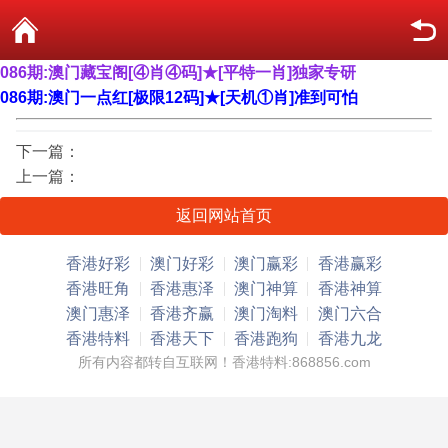
086期:澳门藏宝阁[④肖④码]★[平特一肖]独家专研
086期:澳门一点红[极限12码]★[天机①肖]准到可怕
下一篇：
上一篇：
返回网站首页
香港好彩
澳门好彩
澳门赢彩
香港赢彩
香港旺角
香港惠泽
澳门神算
香港神算
澳门惠泽
香港齐赢
澳门淘料
澳门六合
香港特料
香港天下
香港跑狗
香港九龙
所有内容都转自互联网！香港特料:868856.com