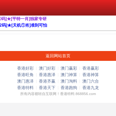
④码]★[平特一肖]独家专研
12码]★[天机①肖]准到可怕
返回网站首页
香港好彩
澳门好彩
澳门赢彩
香港赢彩
香港旺角
香港惠泽
澳门神算
香港神算
澳门惠泽
香港齐赢
澳门淘料
澳门六合
香港特料
香港天下
香港跑狗
香港九龙
所有内容都转自互联网！香港特料:868856.com